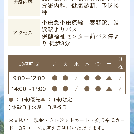
診療内容
分泌内科、健康診断、予防接
種
小田急小田原線 秦野駅、渋
沢駅よりバス
アクセス
保健福祉センター前バス停よ
り 徒歩3分
日･祝
診療時間
月
火
水
木
金
土
9:00～12:00
●
●
/
●
●
▲
/
14:00～17:00
●
●
/
●
●
▲
/
●
：予約優先
▲
：予約限定
[ 休診日 ] 水曜、日曜祝日
お支払い：現金・クレジットカード・交通系ICカー
ド・QRコード決済をご利用いただけます。