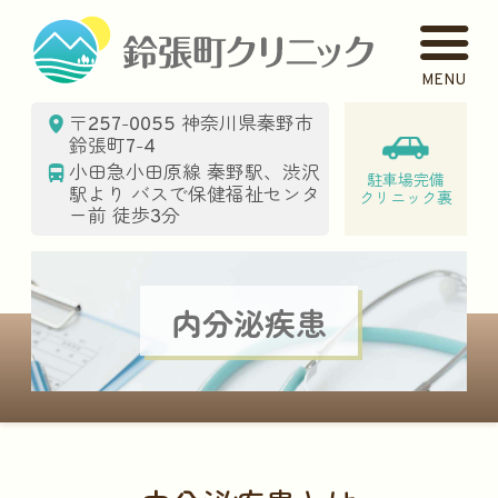
鈴張
〒257-0055 神奈川県秦野市
鈴張町7-4
小田急小田原線 秦野駅、渋沢
駐車場完備
駅より バスで保健福祉センタ
クリニック裏
ー前 徒歩3分
内分泌疾患