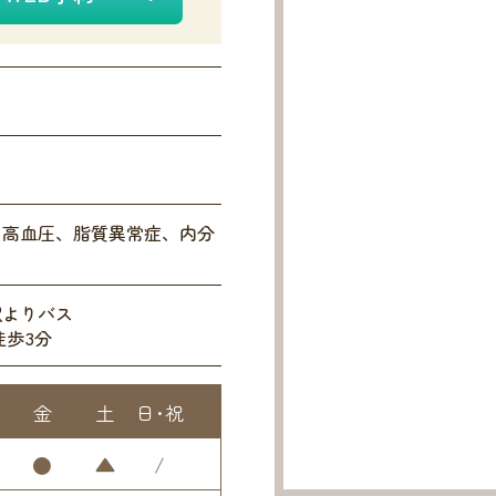
、高血圧、脂質異常症、内分
駅よりバス
徒歩3分
金
土
日･祝
●
▲
/