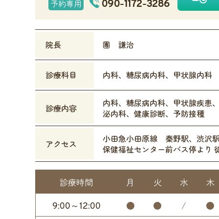
090-1172-3286
予約専用
院長
團 謙治
診療科目
内科、糖尿病内科、甲状腺内科
内科、糖尿病内科、甲状腺疾患
診療内容
泌内科、健康診断、予防接種
小田急小田原線 秦野駅、渋沢
アクセス
保健福祉センター前バス停より 
診療時間
月
火
水
木
9:00～12:00
●
●
/
●